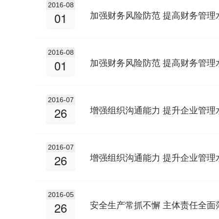
2016-08
加强财务风险防范 提高财务管理
01
2016-08
加强财务风险防范 提高财务管理
01
2016-07
增强组织沟通能力 提升企业管
26
2016-07
增强组织沟通能力 提升企业管
26
2016-05
安全生产常抓不懈 主体责任全面
26