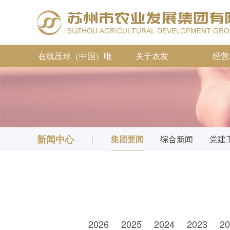
在线压球（中国）唯
关于农发
经营
一官方网站
新闻中心
集团要闻
综合新闻
党建
2026
2025
2024
2023
20