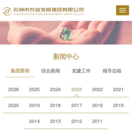
新闻中心
集团要闻
综合新闻
党建工作
领导信箱
2026
2025
2024
2023
2022
2021
2020
2019
2018
2017
2016
2015
2014
2013
2012
2011