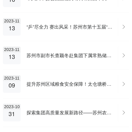
2023-11
“乒”尽全力 赛出风采！苏州市第十五届“农发金融杯”乒乓球赛成功举办
13
2023-11
苏州市副市长查颖冬赴集团下属常熟储备粮公司调研秋粮收购工作
13
2023-11
提升苏州区域粮食安全保障！太仓塘桥库项目开工
09
2023-10
探索集团高质量发展新路径——苏州农发集团召开产融结合工作会议
31