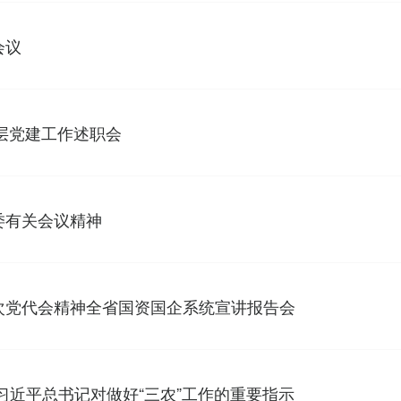
会议
基层党建工作述职会
委有关会议精神
次党代会精神全省国资国企系统宣讲报告会
习近平总书记对做好“三农”工作的重要指示