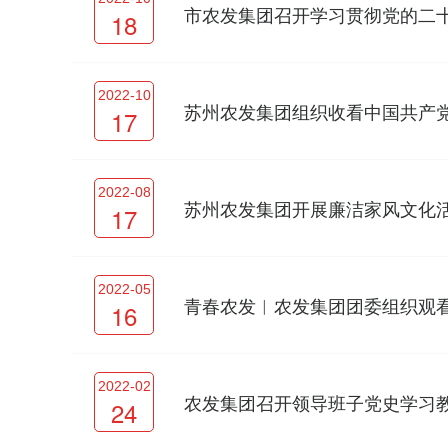
市农发集团召开学习贯彻党的二
18
2022-10
苏州农发集团组织收看中国共产
17
2022-08
苏州农发集团开展廉洁家风文化
17
2022-05
青春农发︱农发集团团委组织观看
16
2022-02
农发集团召开领导班子党史学习
24