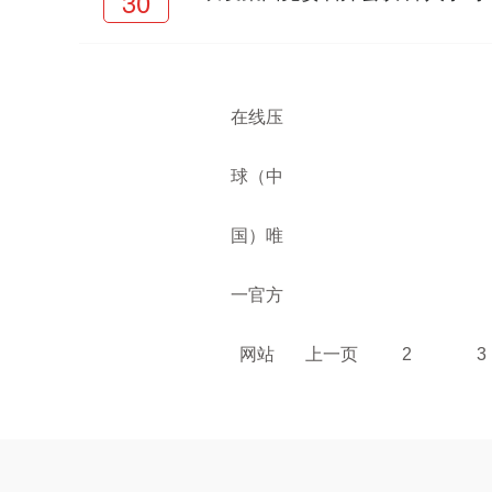
30
在线压
球（中
国）唯
一官方
网站
上一页
2
3