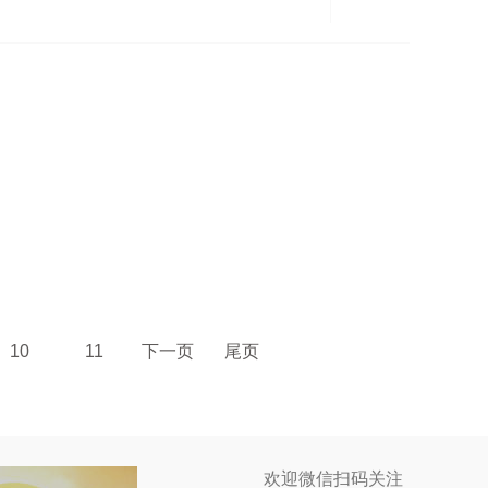
10
11
下一页
尾页
欢迎微信扫码关注