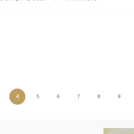
4
5
6
7
8
9