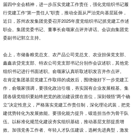
届四中全会精神，进一步压实党建工作责任，强化党组织书记履
行党建工作“第一责任人”职责，推动全面从严治党向基层延伸，
近日，苏州农发集团党委召开2025年度党组织书记抓党建工作述
职会。集团党委书记、董事长俞颂家点评并讲话。会议由集团党
委副书记郭立主持。
会上，市储备粮党总支、农产品公司党总支、农业担保党支部、
鑫鑫农贷党支部、特农公司党支部书记分别作会议述职，其他党
组织书记进行书面述职。俞颂家认真听取述职发言并作点评。
在肯定集团基层党建工作取得的成效后，围绕做好下一步党建工
作，俞颂家强调，要强化政治引领，夯实国有企业发展根基。集
团各级党组织要始终把党的政治建设摆在首位，深刻领悟“两个确
立”决定性意义，严格落实党建工作责任制，深化理论武装，把党
建优势转化为发展效能。要强化能力提升，锻造担当作为骨干队
伍。以标准化规范化建设夯实组织基础，推动基层支部提质增
效。加强党务工作者、年轻人才队伍建设，选树先进典型，激发