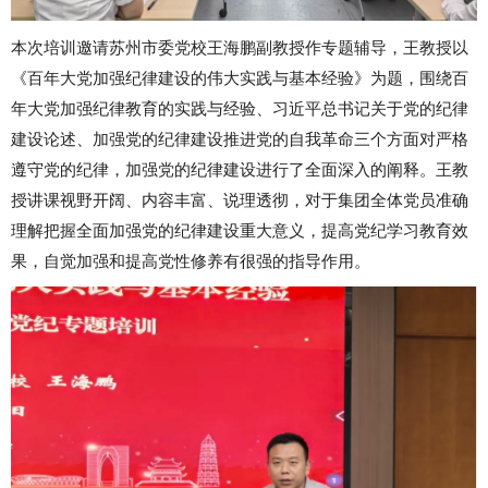
本次培训邀请苏州市委党校王海鹏副教授作专题辅导，王教授以
《百年大党加强纪律建设的伟大实践与基本经验》为题，围绕百
年大党加强纪律教育的实践与经验、习近平总书记关于党的纪律
建设论述、加强党的纪律建设推进党的自我革命三个方面对严格
遵守党的纪律，加强党的纪律建设进行了全面深入的阐释。王教
授讲课视野开阔、内容丰富、说理透彻，对于集团全体党员准确
理解把握全面加强党的纪律建设重大意义，提高党纪学习教育效
果，自觉加强和提高党性修养有很强的指导作用。