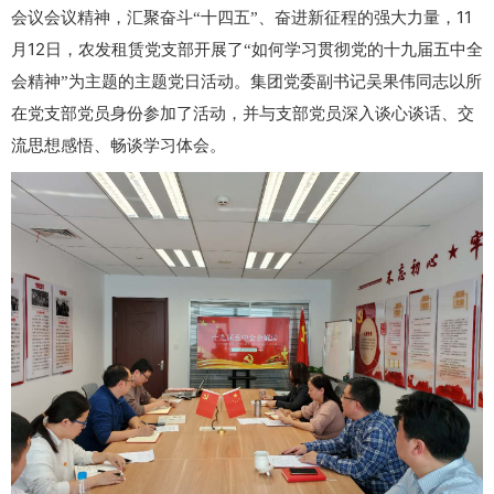
11
会议会议精神，汇聚奋斗“十四五”、奋进新征程的强大力量，
12
月
日，农发租赁党支部开展了“如何学习贯彻党的十九届五中全
会精神”为主题的主题党日活动。集团党委副书记吴果伟同志以所
在党支部党员身份参加了活动，并与支部党员深入谈心谈话、交
流思想感悟、畅谈学习体会。