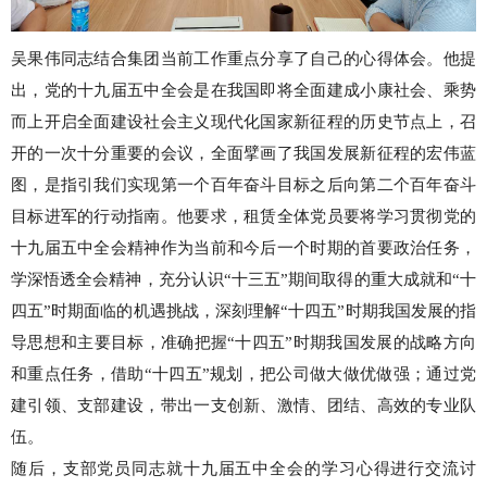
吴果伟同志结合集团当前工作重点分享了自己的心得体会。他提
出，党的十九届五中全会是在我国即将全面建成小康社会、乘势
而上开启全面建设社会主义现代化国家新征程的历史节点上，召
开的一次十分重要的会议，全面擘画了我国发展新征程的宏伟蓝
图，是指引我们实现第一个百年奋斗目标之后向第二个百年奋斗
目标进军的行动指南。他要求，租赁全体党员要将学习贯彻党的
十九届五中全会精神作为当前和今后一个时期的首要政治任务，
学深悟透全会精神，充分认识“十三五”期间取得的重大成就和“十
四五”时期面临的机遇挑战，深刻理解“十四五”时期我国发展的指
导思想和主要目标，准确把握“十四五”时期我国发展的战略方向
和重点任务，借助“十四五”规划，把公司做大做优做强；通过党
建引领、支部建设，带出一支创新、激情、团结、高效的专业队
伍。
随后，支部党员同志就十九届五中全会的学习心得进行交流讨