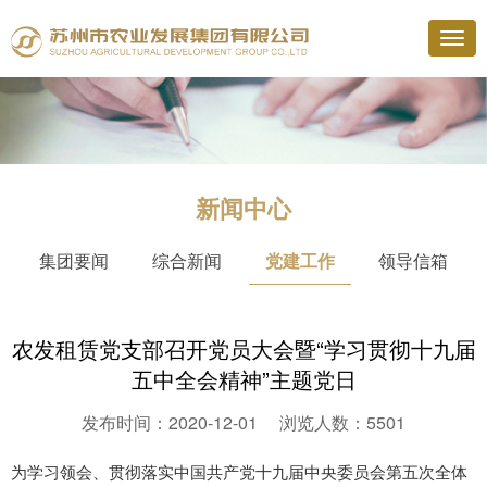
新闻中心
集团要闻
综合新闻
党建工作
领导信箱
农发租赁党支部召开党员大会暨“学习贯彻十九届
五中全会精神”主题党日
发布时间：2020-12-01
浏览人数：
5501
为学习领会、贯彻落实中国共产党十九届中央委员会第五次全体