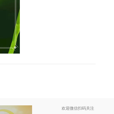
欢迎微信扫码关注